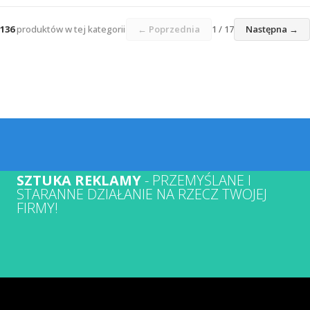
136
produktów w tej kategorii
← Poprzednia
1 / 17
Następna →
SZTUKA REKLAMY
- PRZEMYŚLANE I
STARANNE DZIAŁANIE NA RZECZ TWOJEJ
FIRMY!