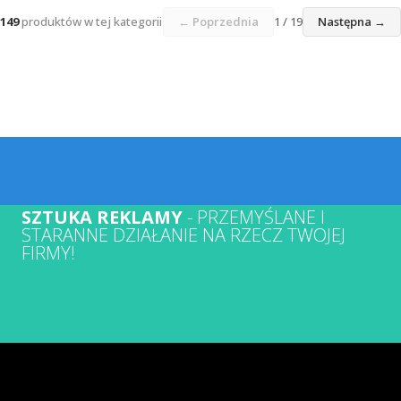
149
produktów w tej kategorii
← Poprzednia
1 / 19
Następna →
SZTUKA REKLAMY
- PRZEMYŚLANE I
STARANNE DZIAŁANIE NA RZECZ TWOJEJ
FIRMY!