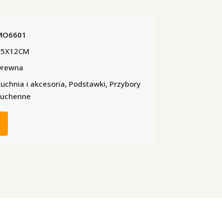
MO6601
15X12CM
Drewna
uchnia i akcesoria, Podstawki, Przybory
kuchenne