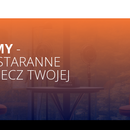
MY
-
 STARANNE
ZECZ TWOJEJ